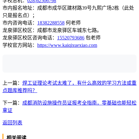
学校总机：
028-62506798
市内报名地址：成都市成华区建材路39号九熙广场2栋（此处
只是报名点）；
市内咨询电话：
18382288558
何老师
龙泉驿区校区：成都市龙泉驿区车城东七路。
龙泉驿区校区咨询电话：
15520793686
包老师
学校官方网站：
https://www.kaiqixuexiao.com
上一篇：
焊工证理论考试太难了，有什么高效的学习方法或重
点题库推荐吗？
下一篇：
成都消防设施操作员证报考全指南，零基础也能轻松
拿证
返回列表
相关阅读