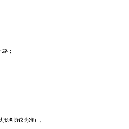
七路；
以报名协议为准）。