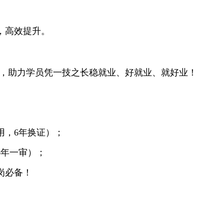
，高效提升。
理念，助力学员凭一技之长稳就业、好就业、就好业！
用，6年换证）；
4年一审）；
岗必备！