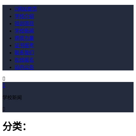

网站首页
学校介绍
培训项目
学校新闻
师资力量
证书报考
联系我们
在线报名
站内公告


学校新闻

分类：