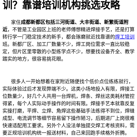
训？靠谱培训机构挑选攻略
家住
成都新都区包括三河街道、大丰街道、新繁街道附
近
，不管是工业园区上班的老师傅想精进焊接手艺，还是打算
转行学一门稳定技术的新手，都会琢磨就近找靠谱的
焊工培训
班。新都厂区、加工厂数量不少，焊工岗位需求一直比较稳
定，但片区里零散的小型练学点不少，想要找设备齐全、教学
踏实的地方，很容易挑花眼。
很多人一开始想着在家附近随便找个低价点位练练就行，
实际体验过后才发现弊端不少。这类小场地投入有限，焊接工
位数量少，好几个人共用一台焊机，焊条、焊丝这类耗材管控
得紧，每个人实际动手操作的时间有限。焊接手艺本就靠反复
实操打磨，平焊、立焊、角焊这些基础手法练得不到位，焊缝
成型、电流调节等细节容易留下操作陋习，后期进厂上岗很难
快速适配用工要求。另外个人没法单独提交焊工考核资料，需
要正规培训机构统一报送材料，自己来回跑手续格外折腾。