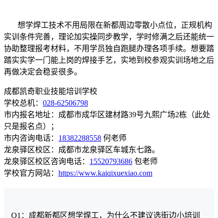
想学焊工技术不用局限在新都周边零散小点位，正规机构
实训条件完善，理论加实操同步教学，学时修满之后还能统一
协助整理报考材料，不用学员独自跑腿办理各项手续。想要踏
踏实实学一门能上岗的焊接手艺，实地到校参观实训场地之后
再做决定会稳妥很多。
成都凯奇职业技能培训学校
学校总机：
028-62506798
市内报名地址：成都市成华区建材路39号九熙广场2栋（此处
只是报名点）；
市内咨询电话：
18382288558
何老师
龙泉驿区校区：成都市龙泉驿区车城东七路。
龙泉驿区校区咨询电话：
15520793686
包老师
学校官方网站：
https://www.kaiqixuexiao.com
Q1：成都新都区想学焊工，为什么不建议选街边小培训