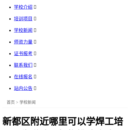
学校介绍

培训项目

学校新闻

师资力量

证书报考

联系我们

在线报名

站内公告

首页
>
学校新闻
新都区附近哪里可以学焊工培