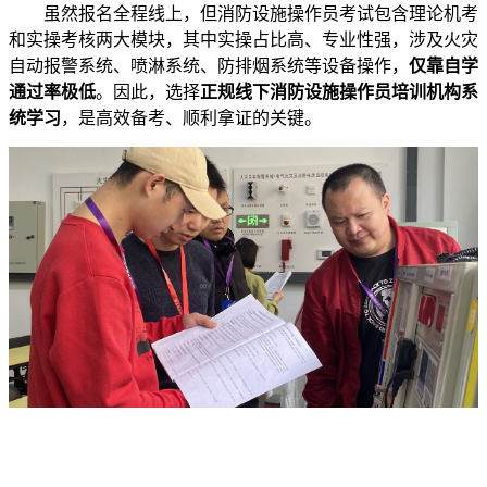
虽然报名全程线上，但消防设施操作员考试包含理论机考
和实操考核两大模块，其中实操占比高、专业性强，涉及火灾
自动报警系统、喷淋系统、防排烟系统等设备操作，
仅靠自学
通过率极低
。因此，选择
正规线下消防设施操作员培训机构系
统学习
，是高效备考、顺利拿证的关键。