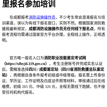
里报名参加培训
在成都报考
消防设施操作员
，不少考生常会混淆报名与培
训渠道，误以为有线下报名窗口，实则不然。根据国家消防救
援局最新规定，
成都消防设施操作员无任何线下报名点
，所有
报考流程均需通过国家官方平台办理，全程线上操作，正规透
明。
官方唯一报名入口为
消防职业技能鉴定考试网
（https://xfhyjd.119.gov.cn）
，考生注册账号并完成实名认证
后，需精准选择
四川 / 成都鉴定站（四川省消防救援总队鉴定
站）
，再根据自身条件报考初级或中级等级。报名需上传身份
证、学历证、工作证明及白底证件照等材料，审核通过后在线
缴费，初级 265 元、中级 320 元，全程无需线下跑腿，也不接
受任何机构代报名。