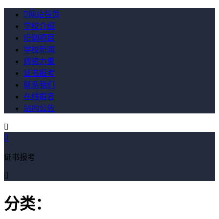

网站首页
学校介绍
培训项目
学校新闻
师资力量
证书报考
联系我们
在线报名
站内公告


证书报考

分类：