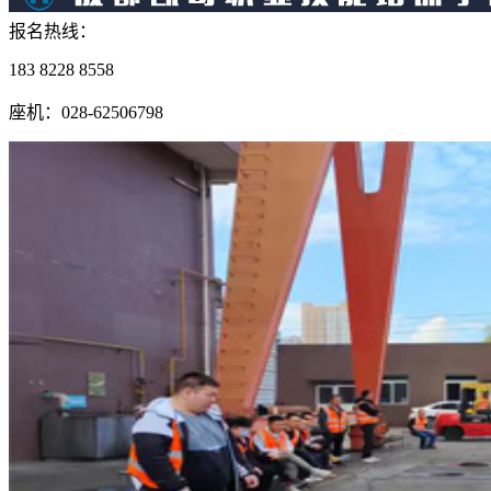
报名热线：
183 8228 8558
座机：028-62506798