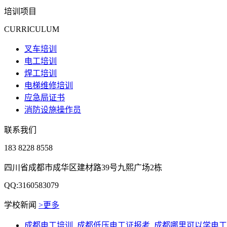
培训项目
CURRICULUM
叉车培训
电工培训
焊工培训
电梯维修培训
应急局证书
消防设施操作员
联系我们
183 8228 8558
四川省成都市成华区建材路39号九熙广场2栋
QQ:3160583079
学校新闻
>更多
成都电工培训_成都低压电工证报考_成都哪里可以学电工