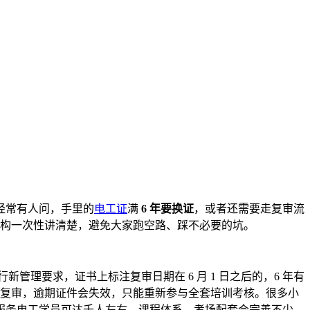
经常有人问，手里的
电工证
满
6 年要换证
，或者还需要走复审流
谱机构一次性讲清楚，避免大家跑空路、踩不必要的坑。
新管理要求，证书上标注复审日期在 6 月 1 日之后的，6 年有
时完成复审，逾期证件会失效，只能重新参与全套培训考核。很多小
服务电工学员可达千人左右，课程体系、考场配套会完善不少。