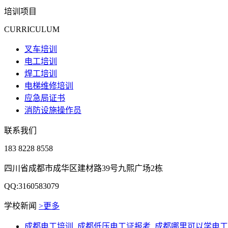
培训项目
CURRICULUM
叉车培训
电工培训
焊工培训
电梯维修培训
应急局证书
消防设施操作员
联系我们
183 8228 8558
四川省成都市成华区建材路39号九熙广场2栋
QQ:3160583079
学校新闻
>更多
成都电工培训_成都低压电工证报考_成都哪里可以学电工