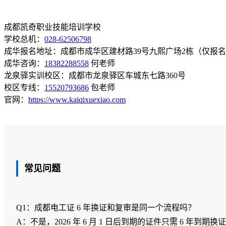
成都凯奇职业技能培训学校
学校总机：
028-62506798
成华报名地址：成都市成华区建材路39号九熙广场2栋（仅报
成华咨询：
18382288558
何老师
龙泉驿实训校区：成都市龙泉驿区车城东七路360号
校区专线：
15520793686
包老师
官网：
https://www.kaiqixuexiao.com
常见问题
Q1：成都电工证 6 年换证和复审是同一个流程吗？
A：不是，2026 年 6 月 1 日后到期的证件只需 6 年到