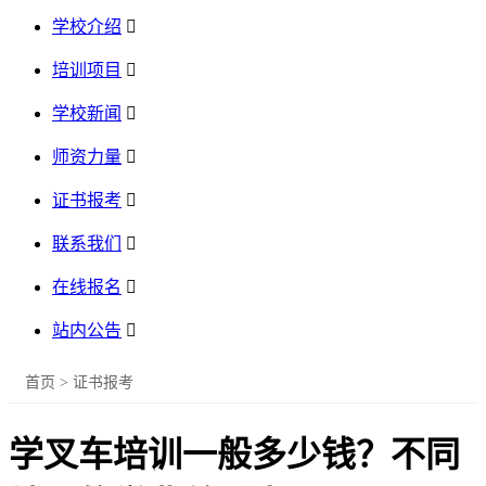
学校介绍

培训项目

学校新闻

师资力量

证书报考

联系我们

在线报名

站内公告

首页
>
证书报考
学叉车培训一般多少钱？不同