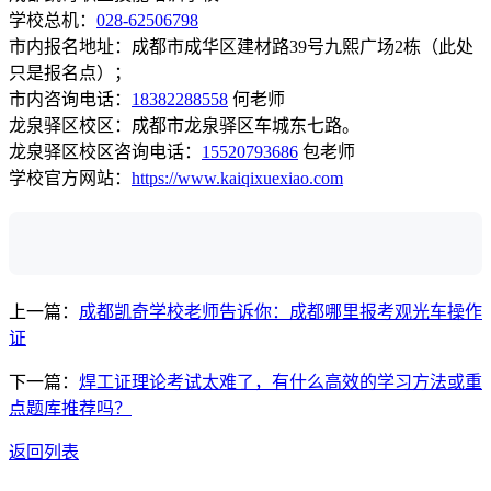
学校总机：
028-62506798
市内报名地址：成都市成华区建材路39号九熙广场2栋（此处
只是报名点）；
市内咨询电话：
18382288558
何老师
龙泉驿区校区：成都市龙泉驿区车城东七路。
龙泉驿区校区咨询电话：
15520793686
包老师
学校官方网站：
https://www.kaiqixuexiao.com
上一篇：
成都凯奇学校老师告诉你：成都哪里报考观光车操作
证
下一篇：
焊工证理论考试太难了，有什么高效的学习方法或重
点题库推荐吗？
返回列表